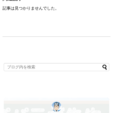
記事は見つかりませんでした。