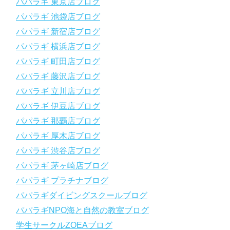
パパラギ 東京店ブログ
徹底した安全管理と、国内トップクラスの初心者ダイビングライ
パパラギ 池袋店ブログ
センス認定実績。
～～～～～～～～～～～～～～～～～～～～～～～～～～～～
パパラギ 新宿店ブログ
【スマホで見れるWebマニュアル！】
パパラギ 横浜店ブログ
動画の内容をまとめたwebマニュアルをご覧いただけます！
パパラギ 町田店ブログ
パパラギ公式LINEにご登録の上、メニューから「動画資料」を
タップ！
パパラギ 藤沢店ブログ
↓↓↓↓↓↓こちら
↓↓↓↓↓↓
パパラギ 立川店ブログ
https://www.papalagi.co.jp/lp/line_registration/.
＿＿＿＿＿＿＿＿＿＿＿＿＿＿＿＿＿＿＿＿＿＿＿＿＿＿＿＿
パパラギ 伊豆店ブログ
パパラギ 那覇店ブログ
パパラギの公式LINEはコチラ！
パパラギ 厚木店ブログ
https://www.papalagi.co.jp/lp/line_registration/.
YouTubeで言えない話をこっそり配信
パパラギ 渋谷店ブログ
パパラギ 茅ヶ崎店ブログ
◆ライセンス取得の前に知っておきたい情報満載の動画はコチラ
https://youtu.be/UBiZ64WlU7c?si=I5rkY-mkfTCxZVn7
パパラギ プラチナブログ
◆ライセンス取得コースについて知りたい方はコチラ
パパラギダイビングスクールブログ
https://www.papalagi.co.jp/databox/data.php/campaign_owd_ja/c
パパラギNPO海と自然の教室ブログ
ode
【パパラギダイビングスクール ホームページ】
学生サークルZOEAブログ