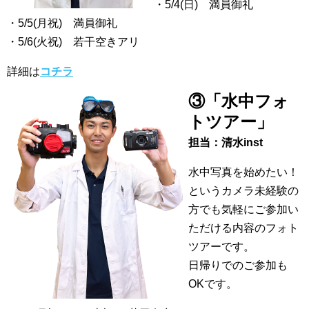
・5/4(日) 満員御礼
・5/5(月祝) 満員御礼
・5/6(火祝) 若干空きアリ
詳細は
コチラ
③「水中フォ
トツアー」
担当：清水inst
水中写真を始めたい！
というカメラ未経験の
方でも気軽にご参加い
ただける内容のフォト
ツアーです。
日帰りでのご参加も
OKです。