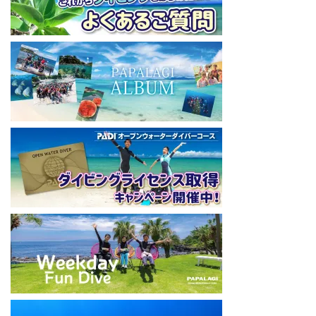
ode
====================================
パパラギダイビングスクール
藤沢本店
神奈川県藤沢市 南藤沢10-4
本社企画部
0466-26-6101
====================================
#ダイビングライセンス #ダイビング #スキューバダイビング
#papalagi