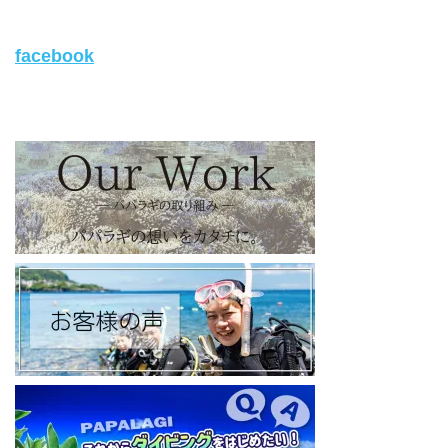
https://www.papalagi.co.jp
【パパラギダイビングスクール Instagram】
facebook
旬な海の情報はコチラから！
https://www.instagram.com/papalagi.diving.school/
【パパラギダイビングスクール facebook】
https://www.facebook.com/papalagi.ds/
【パパラギダイビングスクール X（旧Twitter)】
日々の活動状況や報告はXで公開中！
https://x.com/papalagidivers?s=20
【パパラギダイビングスクール Blog
】
お得なイベント告知やツアー情報を知りたい方へ
https://papalagi-blog.com/
◆YouTubeチャンネル登録はコチラから
https://www.youtube.com/channel/UCYG3vspMIHdLQaKA7XNIjD
w
◆各地の水中世界を紹介するチャンネル、その名も「水中世界」
（サブチャンネル）
https://www.youtube.com/@user-mw1pw2jb4j
【初心者ダイビングライセンスコースはコチラ】
https://www.papalagi.co.jp/databox/data.php/campaign_owd_ja/c