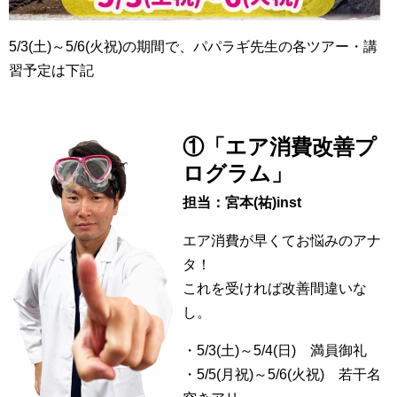
5/3(土)～5/6(火祝)の期間で、パパラギ先生の各ツアー・講
習予定は下記
①「エア消費改善プ
ログラム」
担当：宮本(祐)inst
エア消費が早くてお悩みのアナ
タ！
これを受ければ改善間違いな
し。
・5/3(土)～5/4(日) 満員御礼
・5/5(月祝)～5/6(火祝) 若干名