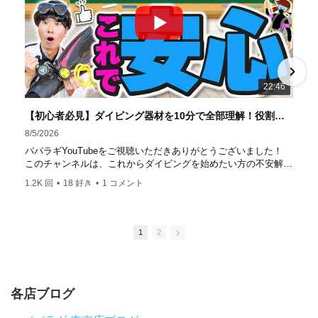
方でも安心して潜れるような初心者向けツアーを毎週開催
中！ 2021年マリンダイビング大賞
「講習が上手なダ
イビングスクール」部門
「教え方がうまいインストラク
ター」部門
「国内ダイビングサービス伊豆半島エリア」
部門
「国内ダイビングガイド伊豆半島エリア」部門 4冠
達成！ ――――――――――――――――― パパラギダイ
22:46
ビングスクール 本店 神奈川県 藤沢市 南藤沢10-4
――――――――――――――――― お仕事・取材の依頼
【初心者必見】ダイビング器材を10分で全部理解！役割・使い方をやさしく解説
はコチラ
8/5/2026
https://www.papalagi.co.jp/staticpages/index.php/work
パパラギYouTubeをご視聴いただきありがとうございました！
このチャンネルは、これからダイビングを始めたい方の不安解消
や悩みごとを解消するためのチャンネルです
1.2K 回
•
18 好き
•
1 コメント
ひとりでも多くの方に、素敵なダイビングライフを送っていただ
きたいと思っています！
応援よろしくお願いします
ダイビングのこんな情報を知りたいなどありましたらコメントを
1
2
是非
チャンネル登録、グッドボタン
、高評価をよろしくお願いし
ます！
～～～～～～～～～～～～～～～～～～～～～～～～～～～～
各店ブログ
パパラギダイビングスクール
1986年創業！国内最大規模のスキューバダイビングスクール。