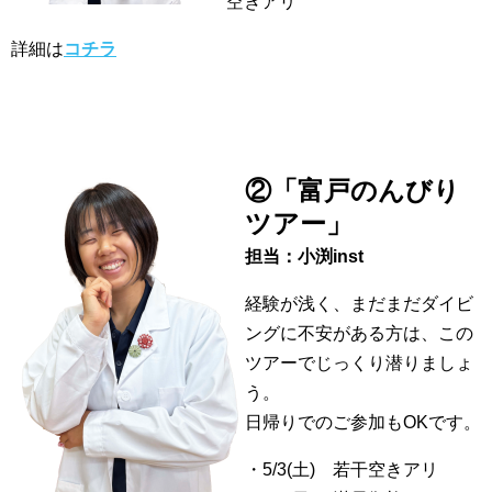
空きアリ
詳細は
コチラ
②「富戸のんびり
ツアー」
担当：小渕inst
経験が浅く、まだまだダイビ
ングに不安がある方は、この
ツアーでじっくり潜りましょ
う。
日帰りでのご参加もOKです。
・5/3(土) 若干空きアリ