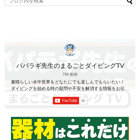
パパラギ先生のまるごとダイビングTV
780 動画
素晴らしい水中世界をどなたにでも楽しんでもらいたい！
ダイビングを始める時の疑問や不安を解消する情報をお伝え
していきます
【パパラギダイビングスクール】 1986年創
業の国内最大規模のスキューバダイビングスクール。 PADI
５スター
ダイビングセンター 安心と信頼のゴー
ルドカード発行！ 徹底した安全管理と、国内トップクラス
の初心者ダイビングライセンス認定実績。 常駐のプロイン
ストラクターは40名ほど。 【初心者からプロレベルま
で！】 年間ファンダイブ開催数は1,000本を超え、初心者の