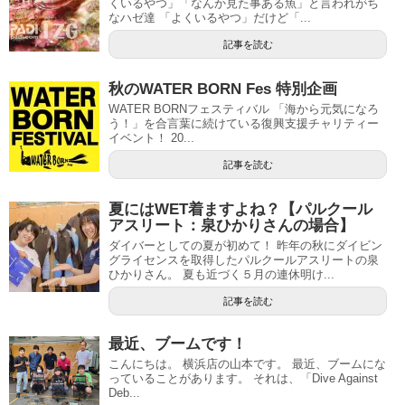
くいるやつ」「なんか見た事ある魚」と言われがち
なハゼ達 「よくいるやつ」だけど「...
記事を読む
秋のWATER BORN Fes 特別企画
WATER BORNフェスティバル 「海から元気になろ
う！」を合言葉に続けている復興支援チャリティー
イベント！ 20...
記事を読む
夏にはWET着ますよね？【パルクール
アスリート：泉ひかりさんの場合】
ダイバーとしての夏が初めて！ 昨年の秋にダイビン
グライセンスを取得したパルクールアスリートの泉
ひかりさん。 夏も近づく５月の連休明け...
記事を読む
最近、ブームです！
こんにちは。 横浜店の山本です。 最近、ブームにな
っていることがあります。 それは、「Dive Against
Deb...