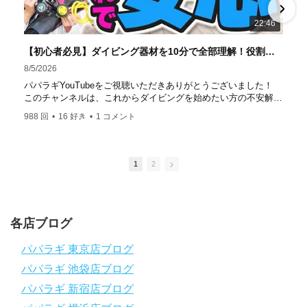
達成！ ――――――――――――――――― パパラギダイ
22:46
ビングスクール 本店 神奈川県 藤沢市 南藤沢10-4
――――――――――――――――― お仕事・取材の依頼
【初心者必見】ダイビング器材を10分で全部理解！役割・使い方をやさしく解説
はコチラ
8/5/2026
https://www.papalagi.co.jp/staticpages/index.php/work
パパラギYouTubeをご視聴いただきありがとうございました！
このチャンネルは、これからダイビングを始めたい方の不安解消
や悩みごとを解消するためのチャンネルです
988 回
•
16 好き
•
1 コメント
ひとりでも多くの方に、素敵なダイビングライフを送っていただ
きたいと思っています！
応援よろしくお願いします
ダイビングのこんな情報を知りたいなどありましたらコメントを
1
2
是非
チャンネル登録、グッドボタン
、高評価をよろしくお願いし
ます！
～～～～～～～～～～～～～～～～～～～～～～～～～～～～
各店ブログ
パパラギダイビングスクール
1986年創業！国内最大規模のスキューバダイビングスクール。
パパラギ 東京店ブログ
徹底した安全管理と、国内トップクラスの初心者ダイビングライ
パパラギ 池袋店ブログ
センス認定実績。
～～～～～～～～～～～～～～～～～～～～～～～～～～～～
パパラギ 新宿店ブログ