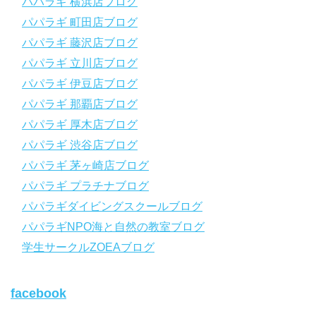
【スマホで見れるWebマニュアル！】
パパラギ 横浜店ブログ
動画の内容をまとめたwebマニュアルをご覧いただけます！
パパラギ 町田店ブログ
パパラギ公式LINEにご登録の上、メニューから「動画資料」を
タップ！
パパラギ 藤沢店ブログ
↓↓↓↓↓↓こちら
↓↓↓↓↓↓
パパラギ 立川店ブログ
https://www.papalagi.co.jp/lp/line_registration/.
＿＿＿＿＿＿＿＿＿＿＿＿＿＿＿＿＿＿＿＿＿＿＿＿＿＿＿＿
パパラギ 伊豆店ブログ
パパラギ 那覇店ブログ
パパラギの公式LINEはコチラ！
パパラギ 厚木店ブログ
https://www.papalagi.co.jp/lp/line_registration/.
YouTubeで言えない話をこっそり配信
パパラギ 渋谷店ブログ
パパラギ 茅ヶ崎店ブログ
◆ライセンス取得の前に知っておきたい情報満載の動画はコチラ
https://youtu.be/UBiZ64WlU7c?si=I5rkY-mkfTCxZVn7
パパラギ プラチナブログ
◆ライセンス取得コースについて知りたい方はコチラ
パパラギダイビングスクールブログ
https://www.papalagi.co.jp/databox/data.php/campaign_owd_ja/c
パパラギNPO海と自然の教室ブログ
ode
【パパラギダイビングスクール ホームページ】
学生サークルZOEAブログ
https://www.papalagi.co.jp
【パパラギダイビングスクール Instagram】
facebook
旬な海の情報はコチラから！
https://www.instagram.com/papalagi.diving.school/