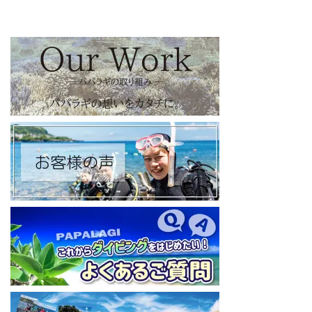
【パパラギダイビングスクール facebook】
https://www.facebook.com/papalagi.ds/
【パパラギダイビングスクール X（旧Twitter)】
日々の活動状況や報告はXで公開中！
https://x.com/papalagidivers?s=20
【パパラギダイビングスクール Blog
】
お得なイベント告知やツアー情報を知りたい方へ
https://papalagi-blog.com/
◆YouTubeチャンネル登録はコチラから
https://www.youtube.com/channel/UCYG3vspMIHdLQaKA7XNIjD
w
◆各地の水中世界を紹介するチャンネル、その名も「水中世界」
（サブチャンネル）
https://www.youtube.com/@user-mw1pw2jb4j
【初心者ダイビングライセンスコースはコチラ】
https://www.papalagi.co.jp/databox/data.php/campaign_owd_ja/c
ode
====================================
パパラギダイビングスクール
藤沢本店
神奈川県藤沢市 南藤沢10-4