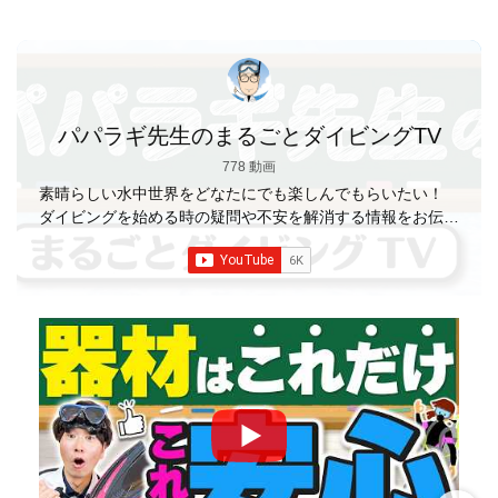
パパラギ先生のまるごとダイビングTV
778 動画
素晴らしい水中世界をどなたにでも楽しんでもらいたい！
ダイビングを始める時の疑問や不安を解消する情報をお伝え
していきます
【パパラギダイビングスクール】 1986年創
業の国内最大規模のスキューバダイビングスクール。 PADI
５スター
ダイビングセンター 安心と信頼のゴー
ルドカード発行！ 徹底した安全管理と、国内トップクラス
の初心者ダイビングライセンス認定実績。 常駐のプロイン
ストラクターは40名ほど。 【初心者からプロレベルま
で！】 年間ファンダイブ開催数は1,000本を超え、初心者の
方でも安心して潜れるような初心者向けツアーを毎週開催
中！ 2021年マリンダイビング大賞
「講習が上手なダ
イビングスクール」部門
「教え方がうまいインストラク
ター」部門
「国内ダイビングサービス伊豆半島エリア」
部門
「国内ダイビングガイド伊豆半島エリア」部門 4冠