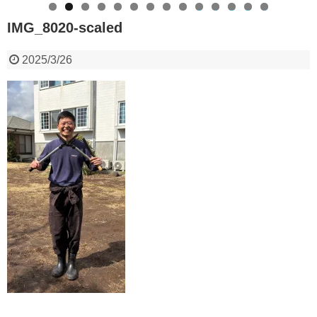
0
1
2
3
4
IMG_8020-scaled
2025/3/26