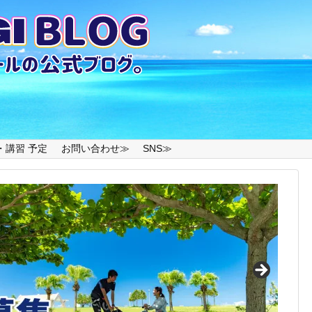
・講習 予定
お問い合わせ≫
SNS≫