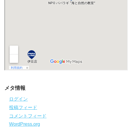
メタ情報
ログイン
投稿フィード
コメントフィード
WordPress.org