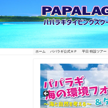
ホーム
パパラギ公式ＨＰ
平日 特設ツアー