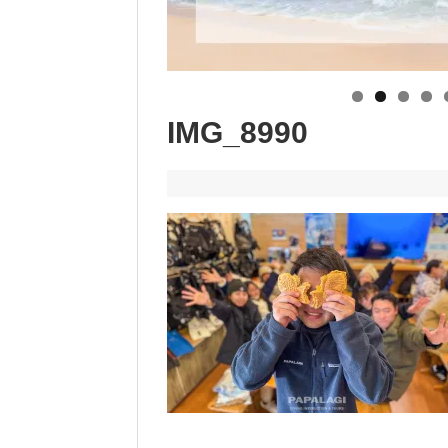
IMG_8990