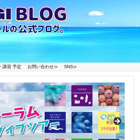
・講習 予定
お問い合わせ≫
SNS≫