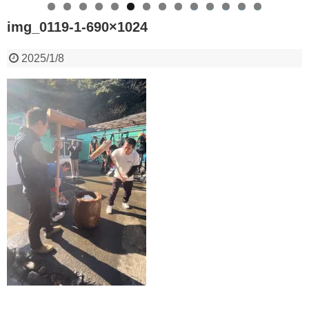
0
1
2
3
4
img_0119-1-690×1024
2025/1/8