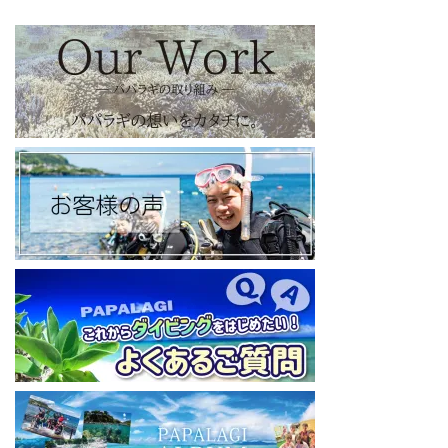
【パパラギダイビングスクール X（旧Twitter)】
日々の活動状況や報告はXで公開中！
https://x.com/papalagidivers?s=20
【パパラギダイビングスクール Blog
】
お得なイベント告知やツアー情報を知りたい方へ
https://papalagi-blog.com/
◆YouTubeチャンネル登録はコチラから
https://www.youtube.com/channel/UCYG3vspMIHdLQaKA7XNIjD
w
◆各地の水中世界を紹介するチャンネル、その名も「水中世界」
（サブチャンネル）
https://www.youtube.com/@user-mw1pw2jb4j
【初心者ダイビングライセンスコースはコチラ】
https://www.papalagi.co.jp/databox/data.php/campaign_owd_ja/c
ode
====================================
パパラギダイビングスクール
藤沢本店
神奈川県藤沢市 南藤沢10-4
本社企画部
0466-26-6101
====================================