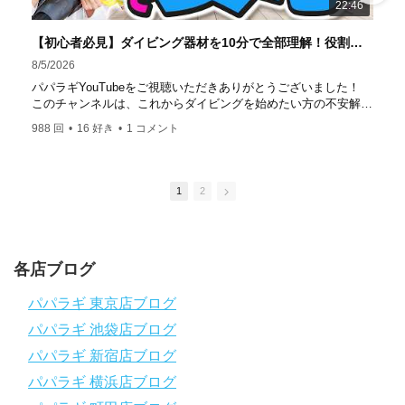
22:46
達成！ ――――――――――――――――― パパラギダイ
ビングスクール 本店 神奈川県 藤沢市 南藤沢10-4
【初心者必見】ダイビング器材を10分で全部理解！役割・使い方をやさしく解説
――――――――――――――――― お仕事・取材の依頼
8/5/2026
はコチラ
パパラギYouTubeをご視聴いただきありがとうございました！
https://www.papalagi.co.jp/staticpages/index.php/work
このチャンネルは、これからダイビングを始めたい方の不安解消
や悩みごとを解消するためのチャンネルです
988 回
•
16 好き
•
1 コメント
ひとりでも多くの方に、素敵なダイビングライフを送っていただ
きたいと思っています！
応援よろしくお願いします
ダイビングのこんな情報を知りたいなどありましたらコメントを
1
2
是非
チャンネル登録、グッドボタン
、高評価をよろしくお願いし
ます！
～～～～～～～～～～～～～～～～～～～～～～～～～～～～
各店ブログ
パパラギダイビングスクール
1986年創業！国内最大規模のスキューバダイビングスクール。
パパラギ 東京店ブログ
徹底した安全管理と、国内トップクラスの初心者ダイビングライ
パパラギ 池袋店ブログ
センス認定実績。
～～～～～～～～～～～～～～～～～～～～～～～～～～～～
パパラギ 新宿店ブログ
【スマホで見れるWebマニュアル！】
パパラギ 横浜店ブログ
動画の内容をまとめたwebマニュアルをご覧いただけます！