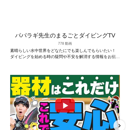
パパラギ先生のまるごとダイビングTV
778 動画
素晴らしい水中世界をどなたにでも楽しんでもらいたい！
ダイビングを始める時の疑問や不安を解消する情報をお伝え
していきます
【パパラギダイビングスクール】 1986年創
業の国内最大規模のスキューバダイビングスクール。 PADI
５スター
ダイビングセンター 安心と信頼のゴー
ルドカード発行！ 徹底した安全管理と、国内トップクラス
の初心者ダイビングライセンス認定実績。 常駐のプロイン
ストラクターは40名ほど。 【初心者からプロレベルま
で！】 年間ファンダイブ開催数は1,000本を超え、初心者の
方でも安心して潜れるような初心者向けツアーを毎週開催
中！ 2021年マリンダイビング大賞
「講習が上手なダ
イビングスクール」部門
「教え方がうまいインストラク
ター」部門
「国内ダイビングサービス伊豆半島エリア」
部門
「国内ダイビングガイド伊豆半島エリア」部門 4冠