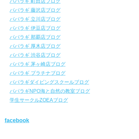
パパラギ 町田店ブログ
パパラギ公式LINEにご登録の上、メニューから「動画資料」を
タップ！
パパラギ 藤沢店ブログ
↓↓↓↓↓↓こちら
↓↓↓↓↓↓
パパラギ 立川店ブログ
https://www.papalagi.co.jp/lp/line_registration/.
＿＿＿＿＿＿＿＿＿＿＿＿＿＿＿＿＿＿＿＿＿＿＿＿＿＿＿＿
パパラギ 伊豆店ブログ
パパラギ 那覇店ブログ
パパラギの公式LINEはコチラ！
パパラギ 厚木店ブログ
https://www.papalagi.co.jp/lp/line_registration/.
YouTubeで言えない話をこっそり配信
パパラギ 渋谷店ブログ
パパラギ 茅ヶ崎店ブログ
◆ライセンス取得の前に知っておきたい情報満載の動画はコチラ
https://youtu.be/UBiZ64WlU7c?si=I5rkY-mkfTCxZVn7
パパラギ プラチナブログ
◆ライセンス取得コースについて知りたい方はコチラ
パパラギダイビングスクールブログ
https://www.papalagi.co.jp/databox/data.php/campaign_owd_ja/c
パパラギNPO海と自然の教室ブログ
ode
【パパラギダイビングスクール ホームページ】
学生サークルZOEAブログ
https://www.papalagi.co.jp
【パパラギダイビングスクール Instagram】
facebook
旬な海の情報はコチラから！
https://www.instagram.com/papalagi.diving.school/
【パパラギダイビングスクール facebook】
https://www.facebook.com/papalagi.ds/