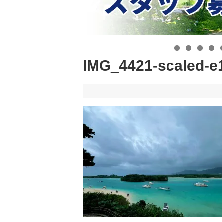
IMG_4421-scaled-e