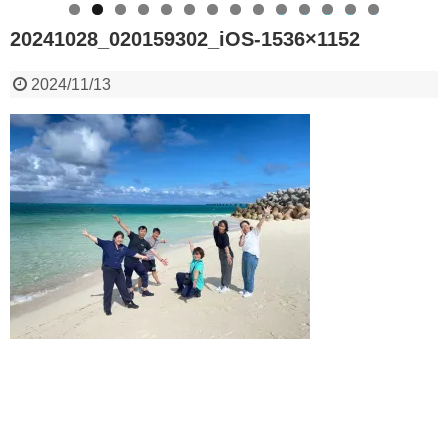
0
1
2
3
4
20241028_020159302_iOS-1536×1152
2024/11/13