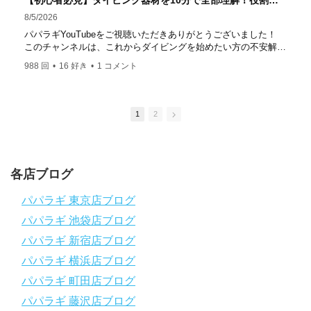
【初心者必見】ダイビング器材を10分で全部理解！役割・使い方をやさしく解説
はコチラ
8/5/2026
https://www.papalagi.co.jp/staticpages/index.php/work
パパラギYouTubeをご視聴いただきありがとうございました！
このチャンネルは、これからダイビングを始めたい方の不安解消
や悩みごとを解消するためのチャンネルです
988 回
•
16 好き
•
1 コメント
ひとりでも多くの方に、素敵なダイビングライフを送っていただ
きたいと思っています！
応援よろしくお願いします
ダイビングのこんな情報を知りたいなどありましたらコメントを
1
2
是非
チャンネル登録、グッドボタン
、高評価をよろしくお願いし
ます！
～～～～～～～～～～～～～～～～～～～～～～～～～～～～
各店ブログ
パパラギダイビングスクール
1986年創業！国内最大規模のスキューバダイビングスクール。
パパラギ 東京店ブログ
徹底した安全管理と、国内トップクラスの初心者ダイビングライ
パパラギ 池袋店ブログ
センス認定実績。
～～～～～～～～～～～～～～～～～～～～～～～～～～～～
パパラギ 新宿店ブログ
【スマホで見れるWebマニュアル！】
パパラギ 横浜店ブログ
動画の内容をまとめたwebマニュアルをご覧いただけます！
パパラギ 町田店ブログ
パパラギ公式LINEにご登録の上、メニューから「動画資料」を
タップ！
パパラギ 藤沢店ブログ
↓↓↓↓↓↓こちら
↓↓↓↓↓↓