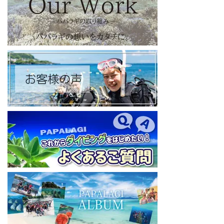
【パパラギダイビングスクール Blog
】
お得なイベント告知やツアー情報を知りたい方へ
https://papalagi-blog.com/
◆YouTubeチャンネル登録はコチラから
https://www.youtube.com/channel/UCYG3vspMIHdLQaKA7XNIjD
w
◆各地の水中世界を紹介するチャンネル、その名も「水中世界」
（サブチャンネル）
https://www.youtube.com/@user-mw1pw2jb4j
【初心者ダイビングライセンスコースはコチラ】
https://www.papalagi.co.jp/databox/data.php/campaign_owd_ja/c
ode
====================================
パパラギダイビングスクール
藤沢本店
神奈川県藤沢市 南藤沢10-4
本社企画部
0466-26-6101
====================================
#ダイビングライセンス #ダイビング #スキューバダイビング