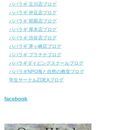
パパラギ 立川店ブログ
https://www.papalagi.co.jp/lp/line_registration/.
＿＿＿＿＿＿＿＿＿＿＿＿＿＿＿＿＿＿＿＿＿＿＿＿＿＿＿＿
パパラギ 伊豆店ブログ
パパラギ 那覇店ブログ
パパラギの公式LINEはコチラ！
パパラギ 厚木店ブログ
https://www.papalagi.co.jp/lp/line_registration/.
YouTubeで言えない話をこっそり配信
パパラギ 渋谷店ブログ
パパラギ 茅ヶ崎店ブログ
◆ライセンス取得の前に知っておきたい情報満載の動画はコチラ
https://youtu.be/UBiZ64WlU7c?si=I5rkY-mkfTCxZVn7
パパラギ プラチナブログ
◆ライセンス取得コースについて知りたい方はコチラ
パパラギダイビングスクールブログ
https://www.papalagi.co.jp/databox/data.php/campaign_owd_ja/c
パパラギNPO海と自然の教室ブログ
ode
【パパラギダイビングスクール ホームページ】
学生サークルZOEAブログ
https://www.papalagi.co.jp
【パパラギダイビングスクール Instagram】
facebook
旬な海の情報はコチラから！
https://www.instagram.com/papalagi.diving.school/
【パパラギダイビングスクール facebook】
https://www.facebook.com/papalagi.ds/
【パパラギダイビングスクール X（旧Twitter)】
日々の活動状況や報告はXで公開中！
https://x.com/papalagidivers?s=20