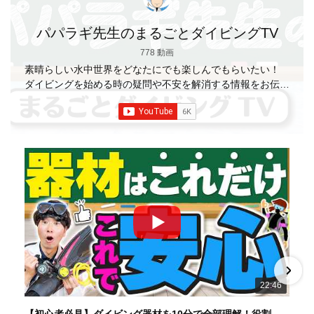
パパラギ先生のまるごとダイビングTV
778 動画
素晴らしい水中世界をどなたにでも楽しんでもらいたい！
ダイビングを始める時の疑問や不安を解消する情報をお伝え
していきます
【パパラギダイビングスクール】 1986年創
業の国内最大規模のスキューバダイビングスクール。 PADI
５スター
ダイビングセンター 安心と信頼のゴー
ルドカード発行！ 徹底した安全管理と、国内トップクラス
の初心者ダイビングライセンス認定実績。 常駐のプロイン
ストラクターは40名ほど。 【初心者からプロレベルま
で！】 年間ファンダイブ開催数は1,000本を超え、初心者の
方でも安心して潜れるような初心者向けツアーを毎週開催
中！ 2021年マリンダイビング大賞
「講習が上手なダ
イビングスクール」部門
「教え方がうまいインストラク
ター」部門
「国内ダイビングサービス伊豆半島エリア」
部門
「国内ダイビングガイド伊豆半島エリア」部門 4冠
達成！ ――――――――――――――――― パパラギダイ
22:46
ビングスクール 本店 神奈川県 藤沢市 南藤沢10-4
――――――――――――――――― お仕事・取材の依頼