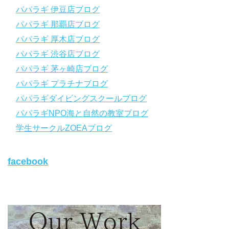
＿＿＿＿＿＿＿＿＿＿＿＿＿＿＿＿＿＿＿＿＿＿＿＿＿＿＿＿
パパラギ 伊豆店ブログ
パパラギ 那覇店ブログ
パパラギの公式LINEはコチラ！
パパラギ 厚木店ブログ
https://www.papalagi.co.jp/lp/line_registration/.
YouTubeで言えない話をこっそり配信
パパラギ 渋谷店ブログ
パパラギ 茅ヶ崎店ブログ
◆ライセンス取得の前に知っておきたい情報満載の動画はコチラ
https://youtu.be/UBiZ64WlU7c?si=I5rkY-mkfTCxZVn7
パパラギ プラチナブログ
◆ライセンス取得コースについて知りたい方はコチラ
パパラギダイビングスクールブログ
https://www.papalagi.co.jp/databox/data.php/campaign_owd_ja/c
パパラギNPO海と自然の教室ブログ
ode
【パパラギダイビングスクール ホームページ】
学生サークルZOEAブログ
https://www.papalagi.co.jp
【パパラギダイビングスクール Instagram】
facebook
旬な海の情報はコチラから！
https://www.instagram.com/papalagi.diving.school/
【パパラギダイビングスクール facebook】
https://www.facebook.com/papalagi.ds/
【パパラギダイビングスクール X（旧Twitter)】
日々の活動状況や報告はXで公開中！
https://x.com/papalagidivers?s=20