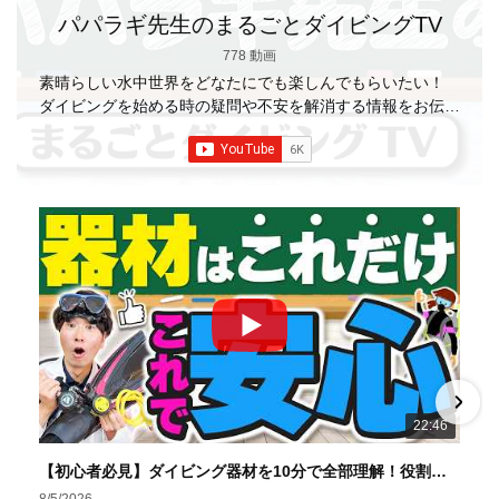
パパラギ先生のまるごとダイビングTV
778 動画
素晴らしい水中世界をどなたにでも楽しんでもらいたい！
ダイビングを始める時の疑問や不安を解消する情報をお伝え
していきます
【パパラギダイビングスクール】 1986年創
業の国内最大規模のスキューバダイビングスクール。 PADI
５スター
ダイビングセンター 安心と信頼のゴー
ルドカード発行！ 徹底した安全管理と、国内トップクラス
の初心者ダイビングライセンス認定実績。 常駐のプロイン
ストラクターは40名ほど。 【初心者からプロレベルま
で！】 年間ファンダイブ開催数は1,000本を超え、初心者の
方でも安心して潜れるような初心者向けツアーを毎週開催
中！ 2021年マリンダイビング大賞
「講習が上手なダ
イビングスクール」部門
「教え方がうまいインストラク
ター」部門
「国内ダイビングサービス伊豆半島エリア」
部門
「国内ダイビングガイド伊豆半島エリア」部門 4冠
達成！ ――――――――――――――――― パパラギダイ
22:46
ビングスクール 本店 神奈川県 藤沢市 南藤沢10-4
――――――――――――――――― お仕事・取材の依頼
【初心者必見】ダイビング器材を10分で全部理解！役割・使い方をやさしく解説
はコチラ