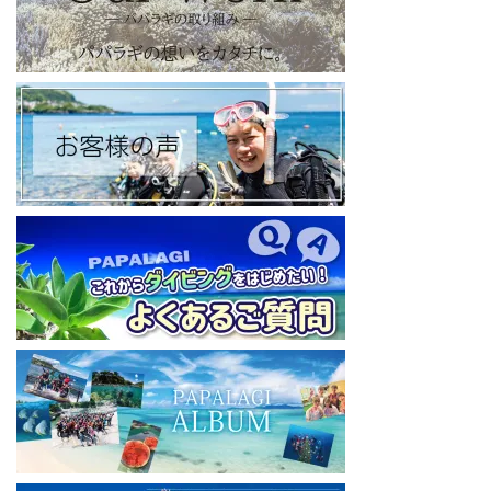
【パパラギダイビングスクール Blog
】
お得なイベント告知やツアー情報を知りたい方へ
https://papalagi-blog.com/
◆YouTubeチャンネル登録はコチラから
https://www.youtube.com/channel/UCYG3vspMIHdLQaKA7XNIjD
w
◆各地の水中世界を紹介するチャンネル、その名も「水中世界」
（サブチャンネル）
https://www.youtube.com/@user-mw1pw2jb4j
【初心者ダイビングライセンスコースはコチラ】
https://www.papalagi.co.jp/databox/data.php/campaign_owd_ja/c
ode
====================================
パパラギダイビングスクール
藤沢本店
神奈川県藤沢市 南藤沢10-4
本社企画部
0466-26-6101
====================================
#ダイビングライセンス #ダイビング #スキューバダイビング
#papalagi