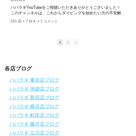
8/5/2026
https://www.papalagi.co.jp/staticpages/index.php/work
パパラギYouTubeをご視聴いただきありがとうございました！
このチャンネルは、これからダイビングを始めたい方の不安解消
や悩みごとを解消するためのチャンネルです
531 回
•
7 好き
•
1 コメント
ひとりでも多くの方に、素敵なダイビングライフを送っていただ
きたいと思っています！
応援よろしくお願いします
ダイビングのこんな情報を知りたいなどありましたらコメントを
1
2
是非
チャンネル登録、グッドボタン
、高評価をよろしくお願いし
ます！
～～～～～～～～～～～～～～～～～～～～～～～～～～～～
各店ブログ
パパラギダイビングスクール
1986年創業！国内最大規模のスキューバダイビングスクール。
パパラギ 東京店ブログ
徹底した安全管理と、国内トップクラスの初心者ダイビングライ
パパラギ 池袋店ブログ
センス認定実績。
～～～～～～～～～～～～～～～～～～～～～～～～～～～～
パパラギ 新宿店ブログ
【スマホで見れるWebマニュアル！】
パパラギ 横浜店ブログ
動画の内容をまとめたwebマニュアルをご覧いただけます！
パパラギ 町田店ブログ
パパラギ公式LINEにご登録の上、メニューから「動画資料」を
タップ！
パパラギ 藤沢店ブログ
↓↓↓↓↓↓こちら
↓↓↓↓↓↓
パパラギ 立川店ブログ
https://www.papalagi.co.jp/lp/line_registration/.