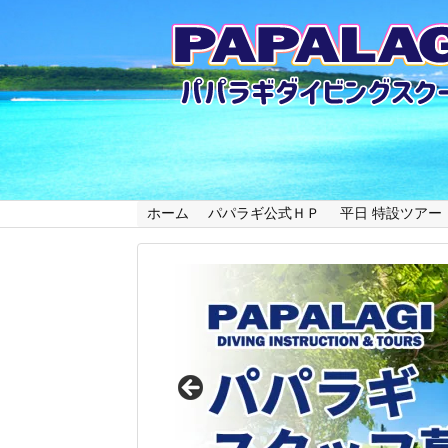
ホーム
パパラギ公式ＨＰ
平日 特設ツアー