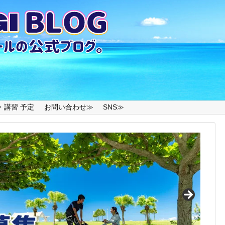
・講習 予定
お問い合わせ≫
SNS≫