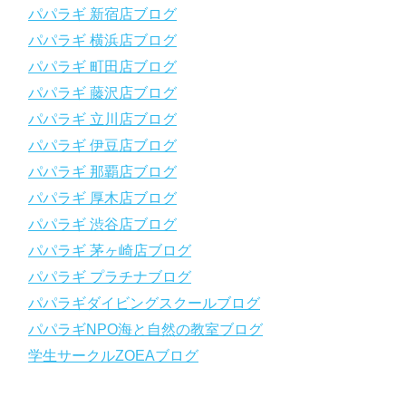
～～～～～～～～～～～～～～～～～～～～～～～～～～～～
パパラギ 新宿店ブログ
【スマホで見れるWebマニュアル！】
パパラギ 横浜店ブログ
動画の内容をまとめたwebマニュアルをご覧いただけます！
パパラギ 町田店ブログ
パパラギ公式LINEにご登録の上、メニューから「動画資料」を
タップ！
パパラギ 藤沢店ブログ
↓↓↓↓↓↓こちら
↓↓↓↓↓↓
パパラギ 立川店ブログ
https://www.papalagi.co.jp/lp/line_registration/.
＿＿＿＿＿＿＿＿＿＿＿＿＿＿＿＿＿＿＿＿＿＿＿＿＿＿＿＿
パパラギ 伊豆店ブログ
パパラギ 那覇店ブログ
パパラギの公式LINEはコチラ！
パパラギ 厚木店ブログ
https://www.papalagi.co.jp/lp/line_registration/.
YouTubeで言えない話をこっそり配信
パパラギ 渋谷店ブログ
パパラギ 茅ヶ崎店ブログ
◆ライセンス取得の前に知っておきたい情報満載の動画はコチラ
https://youtu.be/UBiZ64WlU7c?si=I5rkY-mkfTCxZVn7
パパラギ プラチナブログ
◆ライセンス取得コースについて知りたい方はコチラ
パパラギダイビングスクールブログ
https://www.papalagi.co.jp/databox/data.php/campaign_owd_ja/c
パパラギNPO海と自然の教室ブログ
ode
【パパラギダイビングスクール ホームページ】
学生サークルZOEAブログ
https://www.papalagi.co.jp
【パパラギダイビングスクール Instagram】