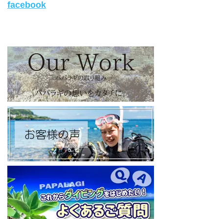
facebook
旬な海の情報はコチラから！
https://www.instagram.com/papalagi.diving.school/
【パパラギダイビングスクール facebook】
https://www.facebook.com/papalagi.ds/
【パパラギダイビングスクール X（旧Twitter)】
日々の活動状況や報告はXで公開中！
https://x.com/papalagidivers?s=20
【パパラギダイビングスクール Blog
】
お得なイベント告知やツアー情報を知りたい方へ
https://papalagi-blog.com/
◆YouTubeチャンネル登録はコチラから
https://www.youtube.com/channel/UCYG3vspMIHdLQaKA7XNIjD
w
◆各地の水中世界を紹介するチャンネル、その名も「水中世界」
（サブチャンネル）
https://www.youtube.com/@user-mw1pw2jb4j
【初心者ダイビングライセンスコースはコチラ】
https://www.papalagi.co.jp/databox/data.php/campaign_owd_ja/c
ode
====================================
パパラギダイビングスクール