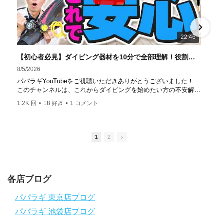
ター」部門
「国内ダイビングサービス伊豆半島エリア」
部門
「国内ダイビングガイド伊豆半島エリア」部門 4冠
達成！ ――――――――――――――――― パパラギダイ
22:46
ビングスクール 本店 神奈川県 藤沢市 南藤沢10-4
――――――――――――――――― お仕事・取材の依頼
【初心者必見】ダイビング器材を10分で全部理解！役割・使い方をやさしく解説
はコチラ
8/5/2026
https://www.papalagi.co.jp/staticpages/index.php/work
パパラギYouTubeをご視聴いただきありがとうございました！
このチャンネルは、これからダイビングを始めたい方の不安解消
や悩みごとを解消するためのチャンネルです
1.2K 回
•
18 好き
•
1 コメント
ひとりでも多くの方に、素敵なダイビングライフを送っていただ
きたいと思っています！
応援よろしくお願いします
ダイビングのこんな情報を知りたいなどありましたらコメントを
1
2
是非
チャンネル登録、グッドボタン
、高評価をよろしくお願いし
ます！
～～～～～～～～～～～～～～～～～～～～～～～～～～～～
各店ブログ
パパラギダイビングスクール
1986年創業！国内最大規模のスキューバダイビングスクール。
パパラギ 東京店ブログ
徹底した安全管理と、国内トップクラスの初心者ダイビングライ
パパラギ 池袋店ブログ
センス認定実績。