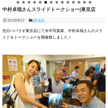
0
1
2
3
4
中村卓哉さんスライドトークショー|東京店
2018/9/12
講演会
先日パパラギ東京店にて水中写真家、中村卓哉さんのスラ
イド＆トークショーを開催致しました！