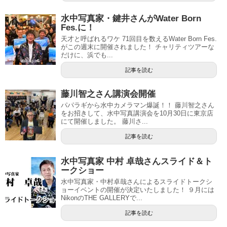
水中写真家・鍵井さんがWater Born
Fes.に！
天才と呼ばれるワケ 71回目を数えるWater Born Fes.
がこの週末に開催されました！ チャリティツアーな
だけに、浜でも...
記事を読む
藤川智之さん講演会開催
パパラギから水中カメラマン爆誕！！ 藤川智之さん
をお招きして、水中写真講演会を10月30日に東京店
にて開催しました。 藤川さ...
記事を読む
水中写真家 中村 卓哉さんスライド＆ト
ークショー
水中写真家・中村卓哉さんによるスライドトークシ
ョーイベントの開催が決定いたしました！ ９月には
NikonのTHE GALLERYで...
記事を読む