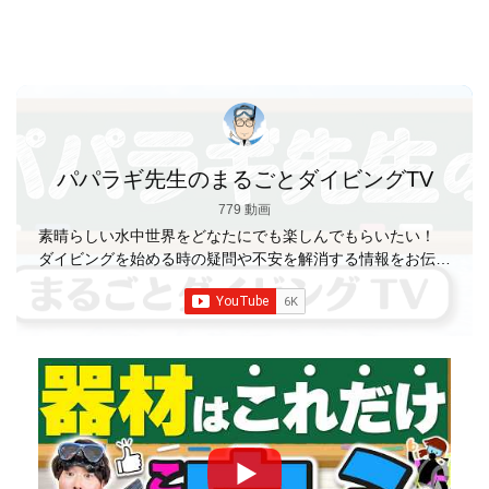
パパラギ先生のまるごとダイビングTV
779 動画
素晴らしい水中世界をどなたにでも楽しんでもらいたい！
ダイビングを始める時の疑問や不安を解消する情報をお伝え
していきます
【パパラギダイビングスクール】 1986年創
業の国内最大規模のスキューバダイビングスクール。 PADI
５スター
ダイビングセンター 安心と信頼のゴー
ルドカード発行！ 徹底した安全管理と、国内トップクラス
の初心者ダイビングライセンス認定実績。 常駐のプロイン
ストラクターは40名ほど。 【初心者からプロレベルま
で！】 年間ファンダイブ開催数は1,000本を超え、初心者の
方でも安心して潜れるような初心者向けツアーを毎週開催
中！ 2021年マリンダイビング大賞
「講習が上手なダ
イビングスクール」部門
「教え方がうまいインストラク