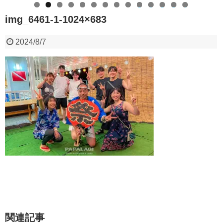
0
1
2
3
4
img_6461-1-1024×683
2024/8/7
関連記事