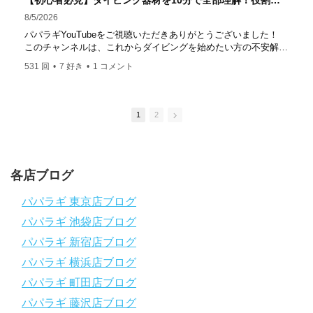
【初心者必見】ダイビング器材を10分で全部理解！役割・使い方をやさしく解説
はコチラ
8/5/2026
https://www.papalagi.co.jp/staticpages/index.php/work
パパラギYouTubeをご視聴いただきありがとうございました！
このチャンネルは、これからダイビングを始めたい方の不安解消
や悩みごとを解消するためのチャンネルです
531 回
•
7 好き
•
1 コメント
ひとりでも多くの方に、素敵なダイビングライフを送っていただ
きたいと思っています！
応援よろしくお願いします
ダイビングのこんな情報を知りたいなどありましたらコメントを
1
2
是非
チャンネル登録、グッドボタン
、高評価をよろしくお願いし
ます！
～～～～～～～～～～～～～～～～～～～～～～～～～～～～
各店ブログ
パパラギダイビングスクール
1986年創業！国内最大規模のスキューバダイビングスクール。
パパラギ 東京店ブログ
徹底した安全管理と、国内トップクラスの初心者ダイビングライ
パパラギ 池袋店ブログ
センス認定実績。
～～～～～～～～～～～～～～～～～～～～～～～～～～～～
パパラギ 新宿店ブログ
【スマホで見れるWebマニュアル！】
パパラギ 横浜店ブログ
動画の内容をまとめたwebマニュアルをご覧いただけます！
パパラギ 町田店ブログ
パパラギ公式LINEにご登録の上、メニューから「動画資料」を
タップ！
パパラギ 藤沢店ブログ
↓↓↓↓↓↓こちら
↓↓↓↓↓↓