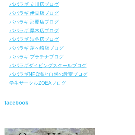
パパラギ 立川店ブログ
https://www.papalagi.co.jp/lp/line_registration/.
＿＿＿＿＿＿＿＿＿＿＿＿＿＿＿＿＿＿＿＿＿＿＿＿＿＿＿＿
パパラギ 伊豆店ブログ
パパラギ 那覇店ブログ
パパラギの公式LINEはコチラ！
パパラギ 厚木店ブログ
https://www.papalagi.co.jp/lp/line_registration/.
YouTubeで言えない話をこっそり配信
パパラギ 渋谷店ブログ
パパラギ 茅ヶ崎店ブログ
◆ライセンス取得の前に知っておきたい情報満載の動画はコチラ
https://youtu.be/UBiZ64WlU7c?si=I5rkY-mkfTCxZVn7
パパラギ プラチナブログ
◆ライセンス取得コースについて知りたい方はコチラ
パパラギダイビングスクールブログ
https://www.papalagi.co.jp/databox/data.php/campaign_owd_ja/c
パパラギNPO海と自然の教室ブログ
ode
【パパラギダイビングスクール ホームページ】
学生サークルZOEAブログ
https://www.papalagi.co.jp
【パパラギダイビングスクール Instagram】
facebook
旬な海の情報はコチラから！
https://www.instagram.com/papalagi.diving.school/
【パパラギダイビングスクール facebook】
https://www.facebook.com/papalagi.ds/
【パパラギダイビングスクール X（旧Twitter)】
日々の活動状況や報告はXで公開中！
https://x.com/papalagidivers?s=20