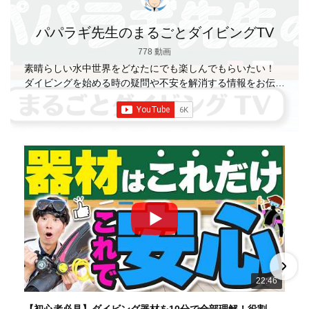
パパラギ先生のまるごとダイビングTV
778 動画
素晴らしい水中世界をどなたにでも楽しんでもらいたい！
ダイビングを始める時の疑問や不安を解消する情報をお伝え
していきます
【パパラギダイビングスクール】 1986年創
業の国内最大規模のスキューバダイビングスクール。 PADI
５スター
ダイビングセンター 安心と信頼のゴー
ルドカード発行！ 徹底した安全管理と、国内トップクラス
の初心者ダイビングライセンス認定実績。 常駐のプロイン
ストラクターは40名ほど。 【初心者からプロレベルま
で！】 年間ファンダイブ開催数は1,000本を超え、初心者の
方でも安心して潜れるような初心者向けツアーを毎週開催
中！ 2021年マリンダイビング大賞
「講習が上手なダ
イビングスクール」部門
「教え方がうまいインストラク
ター」部門
「国内ダイビングサービス伊豆半島エリア」
部門
「国内ダイビングガイド伊豆半島エリア」部門 4冠
達成！ ――――――――――――――――― パパラギダイ
22:46
ビングスクール 本店 神奈川県 藤沢市 南藤沢10-4
――――――――――――――――― お仕事・取材の依頼