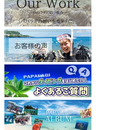
【パパラギダイビングスクール Blog
】
お得なイベント告知やツアー情報を知りたい方へ
https://papalagi-blog.com/
◆YouTubeチャンネル登録はコチラから
https://www.youtube.com/channel/UCYG3vspMIHdLQaKA7XNIjD
w
◆各地の水中世界を紹介するチャンネル、その名も「水中世界」
（サブチャンネル）
https://www.youtube.com/@user-mw1pw2jb4j
【初心者ダイビングライセンスコースはコチラ】
https://www.papalagi.co.jp/databox/data.php/campaign_owd_ja/c
ode
====================================
パパラギダイビングスクール
藤沢本店
神奈川県藤沢市 南藤沢10-4
本社企画部
0466-26-6101
====================================
#ダイビングライセンス #ダイビング #スキューバダイビング