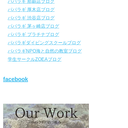
パパラギ 那覇店ブログ
から「動画資料」をタップ！
から「動画資料」を
パパラギ 厚木店ブログ
↓↓↓↓↓↓こちら
↓↓↓↓↓↓
↓↓↓↓↓↓こちら
↓↓↓
https://www.papalagi.co.jp/lp/line_registration
https://www.papalagi.
パパラギ 渋谷店ブログ
/.
/.
＿＿＿＿＿＿＿＿＿＿＿＿＿＿＿＿＿＿＿＿
＿＿＿＿＿＿＿＿＿
パパラギ 茅ヶ崎店ブログ
＿＿＿＿＿＿＿＿
＿＿＿＿＿＿＿＿
パパラギ プラチナブログ
パパラギダイビングスクールブログ
パパラギの公式LINEはコチラ！
パパラギの公式L
パパラギNPO海と自然の教室ブログ
https://www.papalagi.co.jp/lp/line_registration
https://www.papalagi.
/.
/.
学生サークルZOEAブログ
YouTubeで言えない話をこっそり配信
YouTubeで言え
◆ライセンス取得の前に知っておきたい情報
◆ライセンス取得の
満載の動画はコチラ
満載の動画はコチラ
facebook
https://youtu.be/UBiZ64WlU7c?si=I5rkY-
https://youtu.be/U
mkfTCxZVn7
mkfTCxZVn7
◆ライセンス取得コースについて知りたい方
◆ライセンス取得コ
はコチラ
はコチラ
https://www.papalagi.co.jp/databox/data.php/
https://www.papalag
campaign_owd_ja/code
campaign_owd_ja/c
【パパラギダイビングスクール ホームペー
【パパラギダイビン
ジ】
ジ】