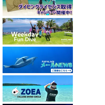
mw1pw2jb4j
mw1pw2jb4j
【初心者ダイビングライセンスコースはコチ
【初心者ダイビング
ラ】
ラ】
https://www.papalagi.co.jp/databox/data.php/
https://www.papalag
campaign_owd_ja/code
campaign_owd_ja/c
================================
==============
====
====
パパラギダイビングスクール
パパラギダイビング
藤沢本店
藤沢本店
神奈川県藤沢市 南藤沢10-4
神奈川県藤沢市 南藤沢
本社企画部
0466-26-6101
本社企画部
0466-
================================
==============
====
====
#ダイビングライセンス #ダイビング #スキ
#ダイビングライセン
ューバダイビング #papalagi
ューバダイビング #pa