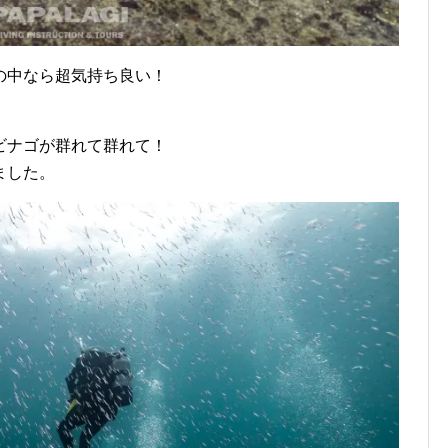
の中なら超気持ち良い！
。
ビナゴが群れて群れて！
ました。