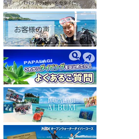
https://www.papalagi.co.jp
https://www.papalagi
【パパラギダイビングスクール Instagram】
【パパラギダイビングス
旬な海の情報はコチラから！
旬な海の情報はコチ
https://www.instagram.com/papalagi.diving.s
https://www.instagr
chool/
chool/
【パパラギダイビングスクール facebook】
【パパラギダイビングス
https://www.facebook.com/papalagi.ds/
https://www.faceboo
【パパラギダイビングスクール X（旧
【パパラギダイビン
Twitter)】
Twitter)】
日々の活動状況や報告はXで公開中！
日々の活動状況や報
https://x.com/papalagidivers?s=20
https://x.com/papal
【パパラギダイビングスクール Blog
】
【パパラギダイビング
お得なイベント告知やツアー情報を知りたい
お得なイベント告知
方へ
方へ
https://papalagi-blog.com/
https://papalagi-blo
◆YouTubeチャンネル登録はコチラから
◆YouTubeチャ
https://www.youtube.com/channel/UCYG3vs
https://www.youtu
pMIHdLQaKA7XNIjDw
pMIHdLQaKA7XNIj
◆各地の水中世界を紹介するチャンネル、そ
◆各地の水中世界を
の名も「水中世界」（サブチャンネル）
の名も「水中世界」
https://www.youtube.com/@user-
https://www.youtub