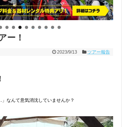
0
1
2
3
4
アー！
2023/9/13
ツアー報告
！
…」なんて意気消沈していませんか？
！