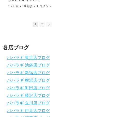
ングスクール 本店 神奈川県 藤沢市 南藤沢10-4
このチャンネルは、これからダイビングを始
このチャンネルは、
――――――――――――――――― お仕事・取材の
1.2K 回
•
18 好き
•
1 コメント
2.5K 回
•
37 好き
•
めたい方の不安解消や悩みごとを解消するた
めたい方の不安解消
依頼はコチラ
めのチャンネルです
めのチャンネルです
ttps://www.papalagi.co.jp/staticpages/index.php/work
ひとりでも多くの方に、素敵なダイビングラ
ひとりでも多くの方
イフを送っていただきたいと思っています！
イフを送っていただ
1
2
応援よろしくお願いします
応援よろしくお願い
ダイビングのこんな情報を知りたいなどあり
ダイビングのこんな
ましたらコメントを是非
ましたらコメントを
チャンネル登録、グッドボタン
、高評価
チャンネル登録、グ
各店ブログ
をよろしくお願いします！
をよろしくお願いし
～～～～～～～～～～～～～～～～～～～～
～～～～～～～～～
パパラギ 東京店ブログ
～～～～～～～～
～～～～～～～～
パパラギ 池袋店ブログ
パパラギダイビングスクール
パパラギダイビング
1986年創業！国内最大規模のスキューバダ
1986年創業！国
パパラギ 新宿店ブログ
イビングスクール。
イビングスクール。
徹底した安全管理と、国内トップクラスの初
徹底した安全管理と
パパラギ 横浜店ブログ
心者ダイビングライセンス認定実績。
心者ダイビングライ
パパラギ 町田店ブログ
～～～～～～～～～～～～～～～～～～～～
～～～～～～～～～
～～～～～～～～
～～～～～～～～
パパラギ 藤沢店ブログ
【スマホで見れるWebマニュアル！】
【スマホで見れるW
パパラギ 立川店ブログ
動画の内容をまとめたwebマニュアルをご覧
動画の内容をまとめ
パパラギ 伊豆店ブログ
いただけます！
いただけます！
パパラギ公式LINEにご登録の上、メニュー
パパラギ公式LIN