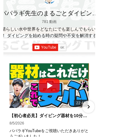
パパラギ先生のまるごとダイビング
TV
781 動画
素晴らしい水中世界をどなたにでも楽しんでもらいた
い！ ダイビングを始める時の疑問や不安を解消する情
報をお伝えしていきます
【パパラギダイビングス
クール】 1986年創業の国内最大規模のスキューバダ
イビングスクール。 PADI５スター
ダイビ
ングセンター 安心と信頼のゴールドカード発行！ 徹
底した安全管理と、国内トップクラスの初心者ダイビ
ングライセンス認定実績。 常駐のプロインストラクタ
ーは40名ほど。 【初心者からプロレベルまで！】 年
間ファンダイブ開催数は1,000本を超え、初心者の方
でも安心して潜れるような初心者向けツアーを毎週開
催中！ 2021年マリンダイビング大賞
「講習が上
22:46
手なダイビングスクール」部門
「教え方がうまい
インストラクター」部門
「国内ダイビングサービ
【初心者必見】ダイビング器材を10分で全部理解！役割・使い方をやさしく解説
ス伊豆半島エリア」部門
「国内ダイビングガイド
8/5/2026
7/29/2026
伊豆半島エリア」部門 4冠達成！
パパラギYouTubeをご視聴いただきありがと
パパラギYouTub
――――――――――――――――― パパラギダイビ
うございました！
うございました！