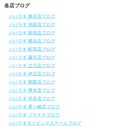
～～～～～～～～～～～～～～～～～～～～～～～～～～～～
各店ブログ
パパラギダイビングスクール
1986年創業！国内最大規模のスキューバダイビングスクール。
パパラギ 東京店ブログ
徹底した安全管理と、国内トップクラスの初心者ダイビングライ
パパラギ 池袋店ブログ
センス認定実績。
～～～～～～～～～～～～～～～～～～～～～～～～～～～～
パパラギ 新宿店ブログ
【スマホで見れるWebマニュアル！】
パパラギ 横浜店ブログ
動画の内容をまとめたwebマニュアルをご覧いただけます！
パパラギ 町田店ブログ
パパラギ公式LINEにご登録の上、メニューから「動画資料」を
タップ！
パパラギ 藤沢店ブログ
↓↓↓↓↓↓こちら
↓↓↓↓↓↓
パパラギ 立川店ブログ
https://www.papalagi.co.jp/lp/line_registration/.
＿＿＿＿＿＿＿＿＿＿＿＿＿＿＿＿＿＿＿＿＿＿＿＿＿＿＿＿
パパラギ 伊豆店ブログ
パパラギ 那覇店ブログ
パパラギの公式LINEはコチラ！
パパラギ 厚木店ブログ
https://www.papalagi.co.jp/lp/line_registration/.
YouTubeで言えない話をこっそり配信
パパラギ 渋谷店ブログ
パパラギ 茅ヶ崎店ブログ
◆ライセンス取得の前に知っておきたい情報満載の動画はコチラ
https://youtu.be/UBiZ64WlU7c?si=I5rkY-mkfTCxZVn7
パパラギ プラチナブログ
◆ライセンス取得コースについて知りたい方はコチラ
パパラギダイビングスクールブログ