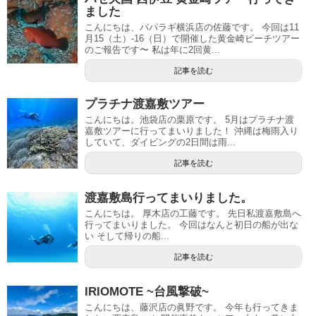
ました
こんにちは、パパラギ横浜店の佐藤です。 今回は11
月15（土）-16（日）で開催した黄金崎ビーチツアー
のご報告です〜 私は年に2回黄...
記事を読む
プラチナ渡嘉敷ツアー
こんにちは。池袋店の栗原です。 5月はプラチナ渡
嘉敷ツアーに行ってまいりました！ 沖縄は梅雨入り
していて、ダイビングの2日間は雨...
記事を読む
渡嘉敷島行ってまいりました。
こんにちは。 厚木店の工藤です。 先日私渡嘉敷島へ
行ってまいりました。 今回はなんと初日の船が出な
い そして帰りの船...
記事を読む
IRIOMOTE ~台風撃破~
こんにちは、藤沢店の眞野です。 今年も行ってきま