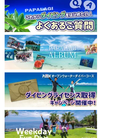
【初心者ダイビングライセンスコースはコチラ】
https://www.papalagi.co.jp/databox/data.php/campaign_owd_ja/c
ode
====================================
パパラギダイビングスクール
藤沢本店
神奈川県藤沢市 南藤沢10-4
本社企画部
0466-26-6101
====================================
#ダイビングライセンス #ダイビング #スキューバダイビング
#papalagi