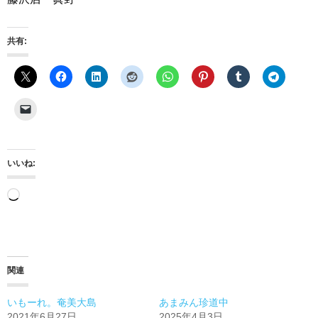
共有:
いいね:
読
み
込
み
関連
中…
いもーれ。奄美大島
あまみん珍道中
2021年6月27日
2025年4月3日