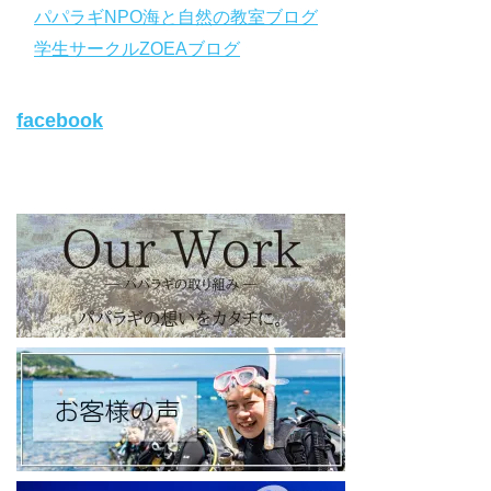
https://www.papalagi.co.jp/databox/data.php/campaign_owd_ja/c
パパラギNPO海と自然の教室ブログ
ode
【パパラギダイビングスクール ホームページ】
学生サークルZOEAブログ
https://www.papalagi.co.jp
【パパラギダイビングスクール Instagram】
facebook
旬な海の情報はコチラから！
https://www.instagram.com/papalagi.diving.school/
【パパラギダイビングスクール facebook】
https://www.facebook.com/papalagi.ds/
【パパラギダイビングスクール X（旧Twitter)】
日々の活動状況や報告はXで公開中！
https://x.com/papalagidivers?s=20
【パパラギダイビングスクール Blog
】
お得なイベント告知やツアー情報を知りたい方へ
https://papalagi-blog.com/
◆YouTubeチャンネル登録はコチラから
https://www.youtube.com/channel/UCYG3vspMIHdLQaKA7XNIjD
w
◆各地の水中世界を紹介するチャンネル、その名も「水中世界」
（サブチャンネル）
https://www.youtube.com/@user-mw1pw2jb4j