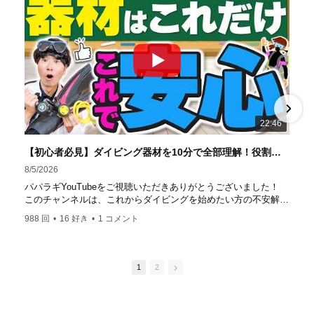
ストラクターは40名ほど。 【初心者からプロレベルま
で！】 年間ファンダイブ開催数は1,000本を超え、初心者の
方でも安心して潜れるような初心者向けツアーを毎週開催
中！ 2021年マリンダイビング大賞
「講習が上手なダ
イビングスクール」部門
「教え方がうまいインストラク
ター」部門
「国内ダイビングサービス伊豆半島エリア」
部門
「国内ダイビングガイド伊豆半島エリア」部門 4冠
達成！ ――――――――――――――――― パパラギダイ
22:46
ビングスクール 本店 神奈川県 藤沢市 南藤沢10-4
――――――――――――――――― お仕事・取材の依頼
【初心者必見】ダイビング器材を10分で全部理解！役割・使い方をやさしく解説
はコチラ
8/5/2026
https://www.papalagi.co.jp/staticpages/index.php/work
パパラギYouTubeをご視聴いただきありがとうございました！
このチャンネルは、これからダイビングを始めたい方の不安解消
や悩みごとを解消するためのチャンネルです
988 回
•
16 好き
•
1 コメント
ひとりでも多くの方に、素敵なダイビングライフを送っていただ
きたいと思っています！
応援よろしくお願いします
ダイビングのこんな情報を知りたいなどありましたらコメントを
1
2
是非
チャンネル登録、グッドボタン
、高評価をよろしくお願いし
ます！