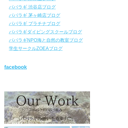
https://www.papalagi.co.jp/lp/line_registration/.
YouTubeで言えない話をこっそり配信
パパラギ 渋谷店ブログ
パパラギ 茅ヶ崎店ブログ
◆ライセンス取得の前に知っておきたい情報満載の動画はコチラ
https://youtu.be/UBiZ64WlU7c?si=I5rkY-mkfTCxZVn7
パパラギ プラチナブログ
◆ライセンス取得コースについて知りたい方はコチラ
パパラギダイビングスクールブログ
https://www.papalagi.co.jp/databox/data.php/campaign_owd_ja/c
パパラギNPO海と自然の教室ブログ
ode
【パパラギダイビングスクール ホームページ】
学生サークルZOEAブログ
https://www.papalagi.co.jp
【パパラギダイビングスクール Instagram】
facebook
旬な海の情報はコチラから！
https://www.instagram.com/papalagi.diving.school/
【パパラギダイビングスクール facebook】
https://www.facebook.com/papalagi.ds/
【パパラギダイビングスクール X（旧Twitter)】
日々の活動状況や報告はXで公開中！
https://x.com/papalagidivers?s=20
【パパラギダイビングスクール Blog
】
お得なイベント告知やツアー情報を知りたい方へ
https://papalagi-blog.com/