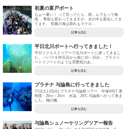
初夏の富戸ボート
もぉー暑い！ って言ってたら、雨。んでもって梅
雨… 季節も変わってきますが、水の中も変化してき
てます。 初夏の海は群れもマクロ...
記事を読む
平日北川ボートへ行ってきました！
平日リクエストツアーで北川ボートに潜ってきまし
た。 パパラギ伊豆店から南に10～15分。 プライベ
ートリゾートのような雰囲気のあ...
記事を読む
プラチナ 与論島に行ってきました
7/12(土)-15(火) プラチナ与論島ツアー 中塚INST 透
明度：20ｍ～25ｍ 水温：29℃ 与論島へ行って来ま
した。飛行機...
記事を読む
与論島シュノーケリングツアー報告