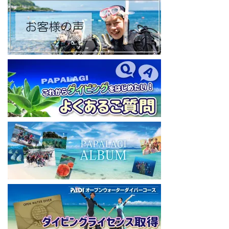
◆YouTubeチャンネル登録はコチラから
https://www.youtube.com/channel/UCYG3vspMIHdLQaKA7XNIjD
w
◆各地の水中世界を紹介するチャンネル、その名も「水中世界」
（サブチャンネル）
https://www.youtube.com/@user-mw1pw2jb4j
【初心者ダイビングライセンスコースはコチラ】
https://www.papalagi.co.jp/databox/data.php/campaign_owd_ja/c
ode
====================================
パパラギダイビングスクール
藤沢本店
神奈川県藤沢市 南藤沢10-4
本社企画部
0466-26-6101
====================================
#ダイビングライセンス #ダイビング #スキューバダイビング
#papalagi