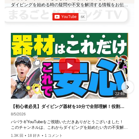
ダイビングを始める時の疑問や不安を解消する情報をお伝え
していきます
【パパラギダイビングスクール】 1986年創
業の国内最大規模のスキューバダイビングスクール。 PADI
５スター
ダイビングセンター 安心と信頼のゴー
ルドカード発行！ 徹底した安全管理と、国内トップクラス
の初心者ダイビングライセンス認定実績。 常駐のプロイン
ストラクターは40名ほど。 【初心者からプロレベルま
で！】 年間ファンダイブ開催数は1,000本を超え、初心者の
方でも安心して潜れるような初心者向けツアーを毎週開催
中！ 2021年マリンダイビング大賞
「講習が上手なダ
イビングスクール」部門
「教え方がうまいインストラク
ター」部門
「国内ダイビングサービス伊豆半島エリア」
部門
「国内ダイビングガイド伊豆半島エリア」部門 4冠
達成！ ――――――――――――――――― パパラギダイ
22:46
ビングスクール 本店 神奈川県 藤沢市 南藤沢10-4
――――――――――――――――― お仕事・取材の依頼
【初心者必見】ダイビング器材を10分で全部理解！役割・使い方をやさしく解説
はコチラ
8/5/2026
https://www.papalagi.co.jp/staticpages/index.php/work
パパラギYouTubeをご視聴いただきありがとうございました！
このチャンネルは、これからダイビングを始めたい方の不安解消
や悩みごとを解消するためのチャンネルです
1.3K 回
•
18 好き
•
1 コメント
ひとりでも多くの方に、素敵なダイビングライフを送っていただ