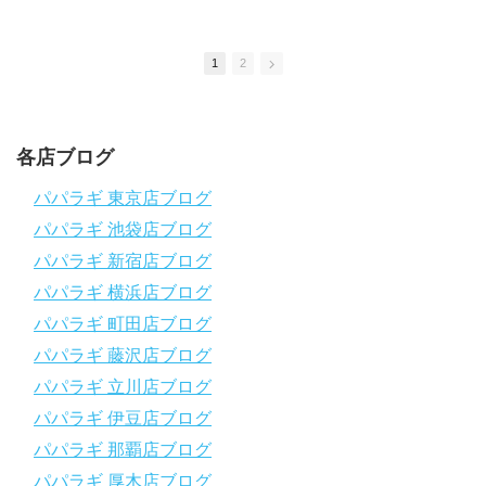
きたいと思っています！
応援よろしくお願いします
ダイビングのこんな情報を知りたいなどありましたらコメントを
1
2
是非
チャンネル登録、グッドボタン
、高評価をよろしくお願いし
ます！
～～～～～～～～～～～～～～～～～～～～～～～～～～～～
各店ブログ
パパラギダイビングスクール
1986年創業！国内最大規模のスキューバダイビングスクール。
パパラギ 東京店ブログ
徹底した安全管理と、国内トップクラスの初心者ダイビングライ
パパラギ 池袋店ブログ
センス認定実績。
～～～～～～～～～～～～～～～～～～～～～～～～～～～～
パパラギ 新宿店ブログ
【スマホで見れるWebマニュアル！】
パパラギ 横浜店ブログ
動画の内容をまとめたwebマニュアルをご覧いただけます！
パパラギ 町田店ブログ
パパラギ公式LINEにご登録の上、メニューから「動画資料」を
タップ！
パパラギ 藤沢店ブログ
↓↓↓↓↓↓こちら
↓↓↓↓↓↓
パパラギ 立川店ブログ
https://www.papalagi.co.jp/lp/line_registration/.
＿＿＿＿＿＿＿＿＿＿＿＿＿＿＿＿＿＿＿＿＿＿＿＿＿＿＿＿
パパラギ 伊豆店ブログ
パパラギ 那覇店ブログ
パパラギの公式LINEはコチラ！
パパラギ 厚木店ブログ