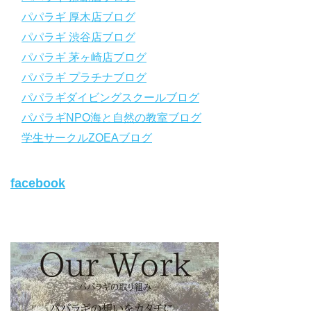
パパラギの公式LINEはコチラ！
パパラギ 厚木店ブログ
https://www.papalagi.co.jp/lp/line_registration/.
YouTubeで言えない話をこっそり配信
パパラギ 渋谷店ブログ
パパラギ 茅ヶ崎店ブログ
◆ライセンス取得の前に知っておきたい情報満載の動画はコチラ
https://youtu.be/UBiZ64WlU7c?si=I5rkY-mkfTCxZVn7
パパラギ プラチナブログ
◆ライセンス取得コースについて知りたい方はコチラ
パパラギダイビングスクールブログ
https://www.papalagi.co.jp/databox/data.php/campaign_owd_ja/c
パパラギNPO海と自然の教室ブログ
ode
【パパラギダイビングスクール ホームページ】
学生サークルZOEAブログ
https://www.papalagi.co.jp
【パパラギダイビングスクール Instagram】
facebook
旬な海の情報はコチラから！
https://www.instagram.com/papalagi.diving.school/
【パパラギダイビングスクール facebook】
https://www.facebook.com/papalagi.ds/
【パパラギダイビングスクール X（旧Twitter)】
日々の活動状況や報告はXで公開中！
https://x.com/papalagidivers?s=20
【パパラギダイビングスクール Blog
】
お得なイベント告知やツアー情報を知りたい方へ
https://papalagi-blog.com/