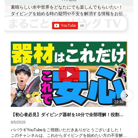
素晴らしい水中世界をどなたにでも楽しんでもらいたい！
ダイビングを始める時の疑問や不安を解消する情報をお伝え
していきます
【パパラギダイビングスクール】 1986年創
業の国内最大規模のスキューバダイビングスクール。 PADI
５スター
ダイビングセンター 安心と信頼のゴー
ルドカード発行！ 徹底した安全管理と、国内トップクラス
の初心者ダイビングライセンス認定実績。 常駐のプロイン
ストラクターは40名ほど。 【初心者からプロレベルま
で！】 年間ファンダイブ開催数は1,000本を超え、初心者の
方でも安心して潜れるような初心者向けツアーを毎週開催
中！ 2021年マリンダイビング大賞
「講習が上手なダ
イビングスクール」部門
「教え方がうまいインストラク
ター」部門
「国内ダイビングサービス伊豆半島エリア」
部門
「国内ダイビングガイド伊豆半島エリア」部門 4冠
達成！ ――――――――――――――――― パパラギダイ
22:46
ビングスクール 本店 神奈川県 藤沢市 南藤沢10-4
――――――――――――――――― お仕事・取材の依頼
【初心者必見】ダイビング器材を10分で全部理解！役割・使い方をやさしく解説
はコチラ
8/5/2026
https://www.papalagi.co.jp/staticpages/index.php/work
パパラギYouTubeをご視聴いただきありがとうございました！
このチャンネルは、これからダイビングを始めたい方の不安解消