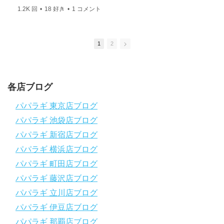
や悩みごとを解消するためのチャンネルです
1.2K 回
•
18 好き
•
1 コメント
ひとりでも多くの方に、素敵なダイビングライフを送っていただ
きたいと思っています！
応援よろしくお願いします
ダイビングのこんな情報を知りたいなどありましたらコメントを
1
2
是非
チャンネル登録、グッドボタン
、高評価をよろしくお願いし
ます！
～～～～～～～～～～～～～～～～～～～～～～～～～～～～
各店ブログ
パパラギダイビングスクール
1986年創業！国内最大規模のスキューバダイビングスクール。
パパラギ 東京店ブログ
徹底した安全管理と、国内トップクラスの初心者ダイビングライ
パパラギ 池袋店ブログ
センス認定実績。
～～～～～～～～～～～～～～～～～～～～～～～～～～～～
パパラギ 新宿店ブログ
【スマホで見れるWebマニュアル！】
パパラギ 横浜店ブログ
動画の内容をまとめたwebマニュアルをご覧いただけます！
パパラギ 町田店ブログ
パパラギ公式LINEにご登録の上、メニューから「動画資料」を
タップ！
パパラギ 藤沢店ブログ
↓↓↓↓↓↓こちら
↓↓↓↓↓↓
パパラギ 立川店ブログ
https://www.papalagi.co.jp/lp/line_registration/.
＿＿＿＿＿＿＿＿＿＿＿＿＿＿＿＿＿＿＿＿＿＿＿＿＿＿＿＿
パパラギ 伊豆店ブログ
パパラギ 那覇店ブログ