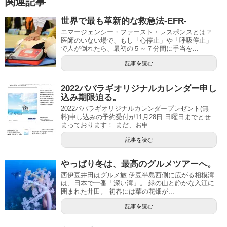
関連記事
世界で最も革新的な救急法-EFR-
エマージェンシー・ファースト・レスポンスとは？
医師のいない場で、もし「心停止」や「呼吸停止」
で人が倒れたら、最初の５～７分間に手当を...
記事を読む
2022パパラギオリジナルカレンダー申し
込み期限迫る。
2022パパラギオリジナルカレンダープレゼント(無
料)申し込みの予約受付が11月28日 日曜日までとせ
まっております！ まだ、お申...
記事を読む
やっぱり冬は、最高のグルメツアーへ。
西伊豆井田はグルメ旅 伊豆半島西側に広がる相模湾
は、日本で一番「深い湾」。 緑の山と静かな入江に
囲まれた井田。 初春には菜の花畑が...
記事を読む