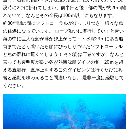
没時に2つに折れてしまい、前半部と後半部の間が約20ｍ離
れていて、なんとその全長は100ｍ以上にもなります。
約30年間の間にソフトコーラルがびっしりつき、様々な魚
の住処になっています。 ロープ沿いに潜行していくと青い
海の中に巨大な船
が浮かび上がって・・水深23ｍにある船
首までたどり着いたら船にびっしりついたソフトコーラル
と魚の群れに驚くでしょう！ その姿は圧巻ですが、なんと
言っても透明度が良い冬が熱海沈船ダイブの旬！20ｍを超
える直潜行、直浮上をするこのダイビングは行くたびに興
奮と感動を味わえること間違いなし。 是非一度は経験して
ください。