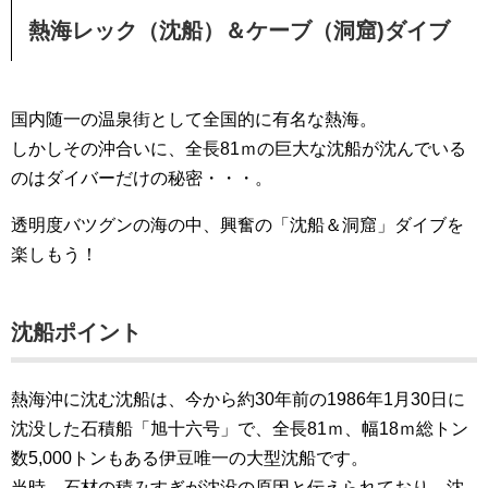
熱海レック（沈船）＆ケーブ（洞窟)ダイブ
国内随一の温泉街として全国的に有名な熱海。
しかしその沖合いに、全長81ｍの巨大な沈船が沈んでいる
のはダイバーだけの秘密・・・。
透明度バツグンの海の中、興奮の「沈船＆洞窟」ダイブを
楽しもう！
沈船ポイント
熱海沖に沈む沈船は、今から約30年前の1986年1月30日に
沈没した石積船「旭十六号」で、全長81ｍ、幅18ｍ総トン
数5,000トンもある伊豆唯一の大型沈船です。
当時、石材の積みすぎが沈没の原因と伝えられており、沈