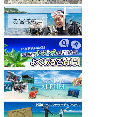
◆YouTubeチャンネル登録はコチラから
https://www.youtube.com/channel/UCYG3vspMIHdLQaKA7XNIjD
w
◆各地の水中世界を紹介するチャンネル、その名も「水中世界」
（サブチャンネル）
https://www.youtube.com/@user-mw1pw2jb4j
【初心者ダイビングライセンスコースはコチラ】
https://www.papalagi.co.jp/databox/data.php/campaign_owd_ja/c
ode
====================================
パパラギダイビングスクール
藤沢本店
神奈川県藤沢市 南藤沢10-4
本社企画部
0466-26-6101
====================================
#ダイビングライセンス #ダイビング #スキューバダイビング
#papalagi