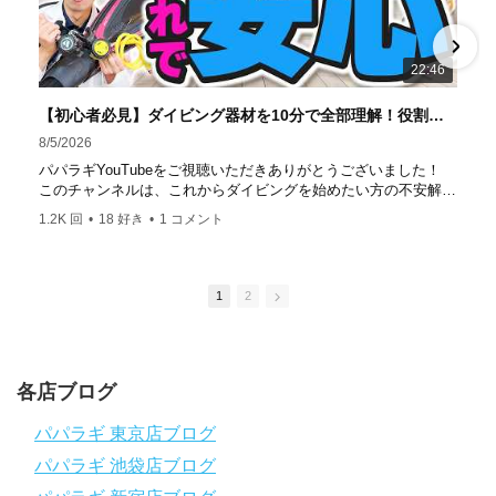
ター」部門
「国内ダイビングサービス伊豆半島エリア」
部門
「国内ダイビングガイド伊豆半島エリア」部門 4冠
達成！ ――――――――――――――――― パパラギダイ
22:46
ビングスクール 本店 神奈川県 藤沢市 南藤沢10-4
――――――――――――――――― お仕事・取材の依頼
【初心者必見】ダイビング器材を10分で全部理解！役割・使い方をやさしく解説
はコチラ
8/5/2026
https://www.papalagi.co.jp/staticpages/index.php/work
パパラギYouTubeをご視聴いただきありがとうございました！
このチャンネルは、これからダイビングを始めたい方の不安解消
や悩みごとを解消するためのチャンネルです
1.2K 回
•
18 好き
•
1 コメント
ひとりでも多くの方に、素敵なダイビングライフを送っていただ
きたいと思っています！
応援よろしくお願いします
ダイビングのこんな情報を知りたいなどありましたらコメントを
1
2
是非
チャンネル登録、グッドボタン
、高評価をよろしくお願いし
ます！
～～～～～～～～～～～～～～～～～～～～～～～～～～～～
各店ブログ
パパラギダイビングスクール
1986年創業！国内最大規模のスキューバダイビングスクール。
パパラギ 東京店ブログ
徹底した安全管理と、国内トップクラスの初心者ダイビングライ
パパラギ 池袋店ブログ
センス認定実績。
～～～～～～～～～～～～～～～～～～～～～～～～～～～～