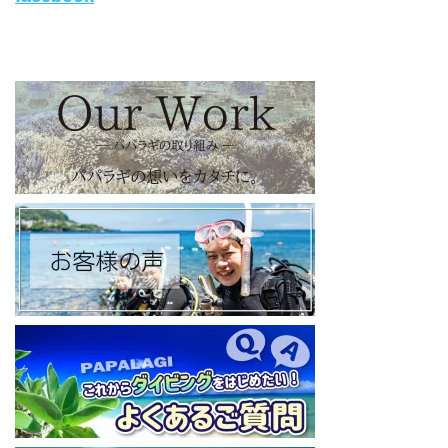
https://www.instagram.com/papalagi.diving.school/
【パパラギダイビングスクール facebook】
https://www.facebook.com/papalagi.ds/
【パパラギダイビングスクール X（旧Twitter)】
日々の活動状況や報告はXで公開中！
https://x.com/papalagidivers?s=20
【パパラギダイビングスクール Blog
】
お得なイベント告知やツアー情報を知りたい方へ
https://papalagi-blog.com/
◆YouTubeチャンネル登録はコチラから
https://www.youtube.com/channel/UCYG3vspMIHdLQaKA7XNIjD
w
◆各地の水中世界を紹介するチャンネル、その名も「水中世界」
（サブチャンネル）
https://www.youtube.com/@user-mw1pw2jb4j
【初心者ダイビングライセンスコースはコチラ】
https://www.papalagi.co.jp/databox/data.php/campaign_owd_ja/c
ode
====================================
パパラギダイビングスクール
藤沢本店