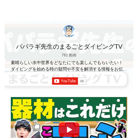
パパラギ先生のまるごとダイビングTV
781 動画
素晴らしい水中世界をどなたにでも楽しんでもらいたい！
ダイビングを始める時の疑問や不安を解消する情報をお伝え
していきます
【パパラギダイビングスクール】 1986年創
業の国内最大規模のスキューバダイビングスクール。 PADI
５スター
ダイビングセンター 安心と信頼のゴー
ルドカード発行！ 徹底した安全管理と、国内トップクラス
の初心者ダイビングライセンス認定実績。 常駐のプロイン
ストラクターは40名ほど。 【初心者からプロレベルま
で！】 年間ファンダイブ開催数は1,000本を超え、初心者の
方でも安心して潜れるような初心者向けツアーを毎週開催
中！ 2021年マリンダイビング大賞
「講習が上手なダ
イビングスクール」部門
「教え方がうまいインストラク