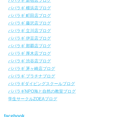
パパラギ 新宿店ブログ
【スマホで見れるWebマニュアル！】
パパラギ 横浜店ブログ
動画の内容をまとめたwebマニュアルをご覧いただけます！
パパラギ 町田店ブログ
パパラギ公式LINEにご登録の上、メニューから「動画資料」を
タップ！
パパラギ 藤沢店ブログ
↓↓↓↓↓↓こちら
↓↓↓↓↓↓
パパラギ 立川店ブログ
https://www.papalagi.co.jp/lp/line_registration/.
＿＿＿＿＿＿＿＿＿＿＿＿＿＿＿＿＿＿＿＿＿＿＿＿＿＿＿＿
パパラギ 伊豆店ブログ
パパラギ 那覇店ブログ
パパラギの公式LINEはコチラ！
パパラギ 厚木店ブログ
https://www.papalagi.co.jp/lp/line_registration/.
YouTubeで言えない話をこっそり配信
パパラギ 渋谷店ブログ
パパラギ 茅ヶ崎店ブログ
◆ライセンス取得の前に知っておきたい情報満載の動画はコチラ
https://youtu.be/UBiZ64WlU7c?si=I5rkY-mkfTCxZVn7
パパラギ プラチナブログ
◆ライセンス取得コースについて知りたい方はコチラ
パパラギダイビングスクールブログ
https://www.papalagi.co.jp/databox/data.php/campaign_owd_ja/c
パパラギNPO海と自然の教室ブログ
ode
【パパラギダイビングスクール ホームページ】
学生サークルZOEAブログ
https://www.papalagi.co.jp
【パパラギダイビングスクール Instagram】
facebook
旬な海の情報はコチラから！